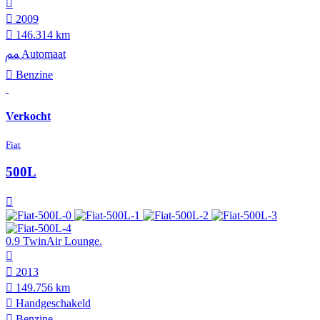
2009
146.314 km
Automaat
Benzine
Verkocht
Fiat
500L
0.9 TwinAir Lounge.
2013
149.756 km
Hand­geschakeld
Benzine