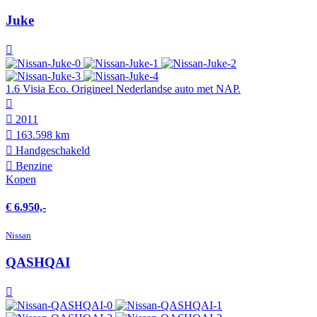
Juke
1.6 Visia Eco. Origineel Nederlandse auto met NAP.
2011
163.598 km
Hand­geschakeld
Benzine
Kopen
€ 6.950,-
Nissan
QASHQAI