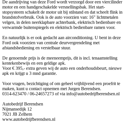
De aandrijving van deze Ford wordt verzorgd door een viercilinder
motor en een handgeschakelde versnellingsbak. Het start-
stopsysteem schakelt de motor uit bij stilstand en dat scheelt flink in
brandstofverbruik. Ook is de auto voorzien van: 16" lichtmetalen
velgen, in delen neerklapbare achterbank, elektrisch bedienbare en
verwarmde buitenspiegels en elektrisch bedienbare ramen voor.
En natuurlijk is er ook gedacht aan airconditioning. U bent in deze
Ford ook voorzien van centrale deurvergrendeling met
afstandsbediening en verstelbaar stuur.
De genoemde prijs is de meeneemprijs, dit is incl. tenaamstelling
kentekenbewijs en een geldige apk.
Voor € 395,- extra geven wij de auto een onderhoudsbeurt, nieuwe
apk en krijgt u 3 mnd garantie.
Voor vragen, bezichtiging of om geheel vrijblijvend een proefrit te
maken, kunt u contact opnemen met Jurgen Berendsen.
0314-623470 / 06-24657273 of via info@autobedrijfberendsen.nl
Autobedrijf Berendsen
Nijmansedijk 12
7021 JB Zelhem
www.autobedrijfberendsen.nl