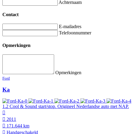
Achternaam
Contact
E-mailadres
Telefoonnummer
Opmerkingen
Opmerkingen
Ford
Ka
1.2 Cool & Sound start/stop. Origineel Nederlandse auto met NAP.
2011
171.644 km
Hand­geschakeld