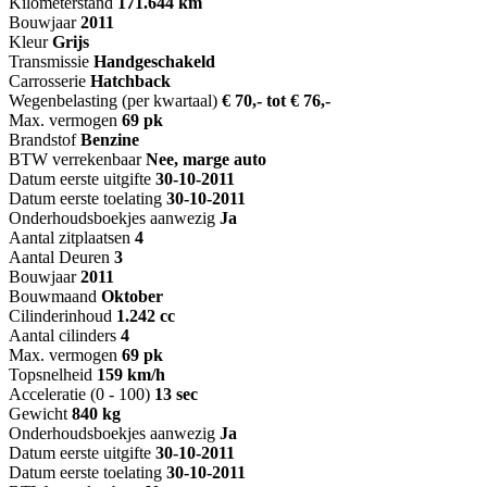
Kilometerstand
171.644 km
Bouwjaar
2011
Kleur
Grijs
Transmissie
Handgeschakeld
Carrosserie
Hatchback
Wegenbelasting (per kwartaal)
€ 70,- tot € 76,-
Max. vermogen
69 pk
Brandstof
Benzine
BTW verrekenbaar
Nee, marge auto
Datum eerste uitgifte
30-10-2011
Datum eerste toelating
30-10-2011
Onderhoudsboekjes aanwezig
Ja
Aantal zitplaatsen
4
Aantal Deuren
3
Bouwjaar
2011
Bouwmaand
Oktober
Cilinderinhoud
1.242 cc
Aantal cilinders
4
Max. vermogen
69 pk
Topsnelheid
159 km/h
Acceleratie (0 - 100)
13 sec
Gewicht
840 kg
Onderhoudsboekjes aanwezig
Ja
Datum eerste uitgifte
30-10-2011
Datum eerste toelating
30-10-2011