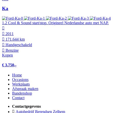
Ka
1.2 Cool & Sound start/stop. Origineel Nederlandse auto met NAP.
2011
171.644 km
Hand­geschakeld
Benzine
Kopen
€ 3.750,-
Home
Occasions
Werkplaats
Afspraak maken
Bandenshop
Contact
Contactgegevens
Autobedrijf Berendsen Zelhem