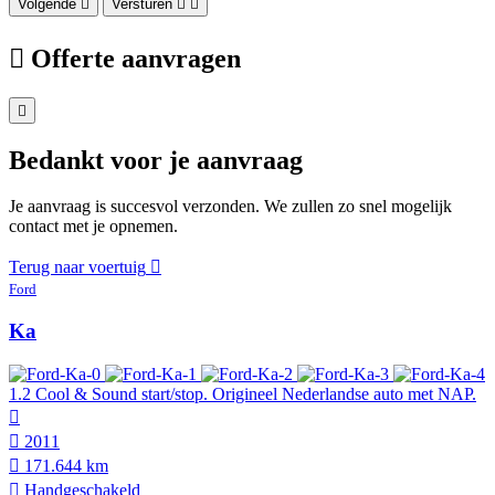
Volgende
Versturen
Offerte aanvragen
Bedankt voor je aanvraag
Je aanvraag is succesvol verzonden. We zullen zo snel mogelijk
contact met je opnemen.
Terug naar voertuig
Ford
Ka
1.2 Cool & Sound start/stop. Origineel Nederlandse auto met NAP.
2011
171.644 km
Hand­geschakeld