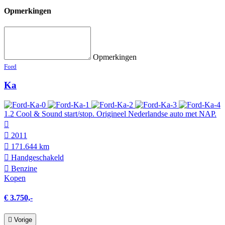
Opmerkingen
Opmerkingen
Ford
Ka
1.2 Cool & Sound start/stop. Origineel Nederlandse auto met NAP.
2011
171.644 km
Hand­geschakeld
Benzine
Kopen
€ 3.750,-
Vorige